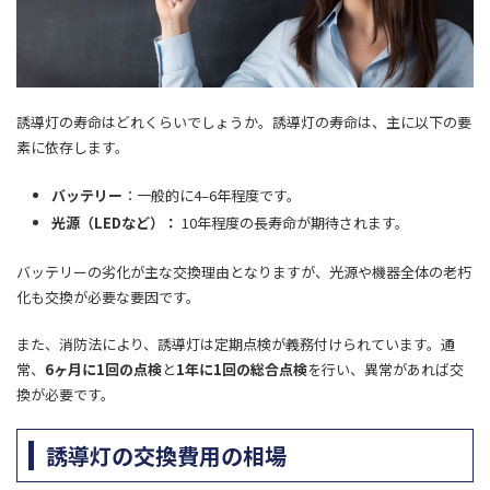
誘導灯の寿命はどれくらいでしょうか。誘導灯の寿命は、主に以下の要
素に依存します。
バッテリー
：一般的に4–6年程度です。
光源（LEDなど）：
10年程度の長寿命が期待されます。
バッテリーの劣化が主な交換理由となりますが、光源や機器全体の老朽
化も交換が必要な要因です。
また、
消防法により、誘導灯は定期点検が義務付けられています。通
常、
6ヶ月に1回の点検
と
1年に1回の総合点検
を行い、異常があれば交
換が必要です。
誘導灯の交換費用の相場