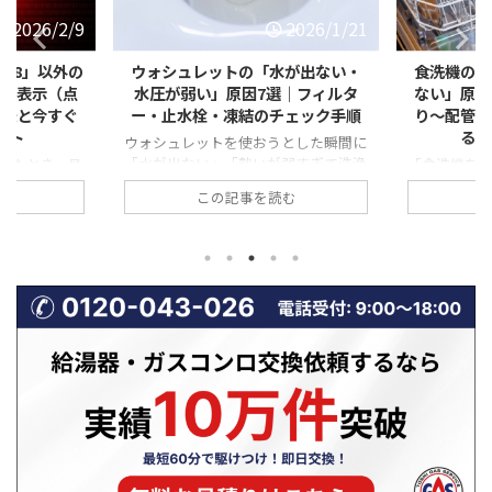
2026/1/21
2026/1/21
水が出ない・
食洗機の「排水エラー・水が抜け
【冬に急
｜フィルタ
ない」原因とは？フィルター詰ま
「弱い・赤
チェック手順
り〜配管トラブルまで自分ででき
は？不完全
る対処法を徹底解説
とした瞬間に
弱すぎて洗浄
「食洗機を回したのに、なぜか途中で
寒い季節に
誰でも焦って
止まったまま…」 「運転が終わっても
が弱い気が
む
この記事を読む
忙しい時間帯
庫内に水が溜まっている」 「排水エラ
ている」「
と厄介ですよ
ーと表示されて動かない」 このよう
る」といった
レットの水が
な食洗機の排水トラブルは、実は非常
見すると些
ブルは、重大
に多く、修理相談の中でも上位を占め
れらはガス
非常に多いの
ます。 排水できない状態が続くと、洗
不完全燃焼
、止水栓の開
浄不良だけでなく、悪臭・水漏れ・本
あることも
の詰まりな
体故障につながる恐れもあります。
場は、換気
解決できる原
一方で、原因の多くは「詰まり」など
って、ガス
。 この記事
の比較的単純なトラブルであり、正し
やすい時期で
水トラブルに
い手順を踏めば自分で解決できるケー
ガスコンロ
 自分でできる
スも少なくありません。 この記事で
から、「火
呼ぶ判 ...
は、食洗機の排水エラーや水が抜けな
る」具体的
い原因を一つずつ具体的に解説 ...
性、そして
に相 ...