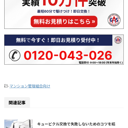
呼ぶ判 ...
は、食洗機の排水エラーや水が抜けな
る」具体的
い原因を一つずつ具体的に解説 ...
性、そして
に相 ...
-
マンション管理組合向け
関連記事
キュービクル交換で失敗しないためのコツを紹