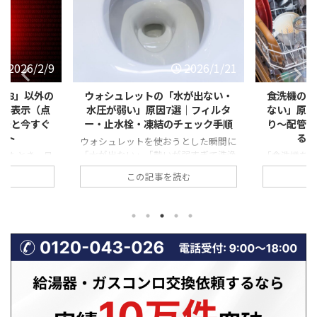
2026/1/21
2026/1/21
水が出ない・
食洗機の「排水エラー・水が抜け
【冬に急
｜フィルタ
ない」原因とは？フィルター詰ま
「弱い・赤
チェック手順
り〜配管トラブルまで自分ででき
は？不完全
る対処法を徹底解説
とした瞬間に
弱すぎて洗浄
「食洗機を回したのに、なぜか途中で
寒い季節に
誰でも焦って
止まったまま…」 「運転が終わっても
が弱い気が
む
この記事を読む
忙しい時間帯
庫内に水が溜まっている」 「排水エラ
ている」「
と厄介ですよ
ーと表示されて動かない」 このよう
る」といった
レットの水が
な食洗機の排水トラブルは、実は非常
見すると些
ブルは、重大
に多く、修理相談の中でも上位を占め
れらはガス
非常に多いの
ます。 排水できない状態が続くと、洗
不完全燃焼
、止水栓の開
浄不良だけでなく、悪臭・水漏れ・本
あることも
の詰まりな
体故障につながる恐れもあります。
場は、換気
解決できる原
一方で、原因の多くは「詰まり」など
って、ガス
。 この記事
の比較的単純なトラブルであり、正し
やすい時期で
水トラブルに
い手順を踏めば自分で解決できるケー
ガスコンロ
 自分でできる
スも少なくありません。 この記事で
から、「火