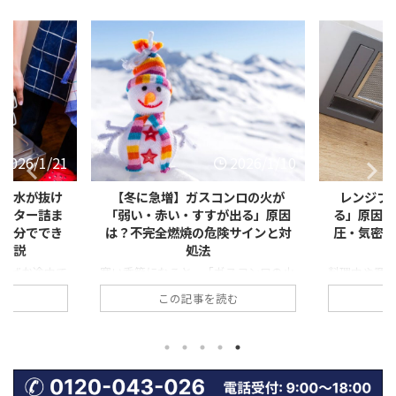
2026/1/10
2026/2/9
ンロの火が
レンジフードの「換気が逆流す
給湯器のリ
が出る」原因
る」原因とは？冬に起きやすい風
表示が出た
険サインと対
圧・気密・ダクトの対策をわかり
検・電池・
やすく解説
で
スコンロの火
料理中や調理後にレンジフードを回し
給湯器のリ
赤っぽくなっ
ているのに、「なぜかキッチンににお
慣れない数
む
この記事を読む
すすで汚れ
いが残る」「外の冷たい風が入ってく
「これって
します。 一
る」「煙が逆に戻ってくる」と感じた
なるの？」
えますが、こ
ことはありませんか？ これは、レン
ませんか。と
だけでなく、
ジフードの換気がうまく外へ排出され
が出た場合
状態の前兆で
ず、「逆流」している可能性がありま
います。 実
せん。特に冬
す。 特に冬場は、外気との温度差や
表示される