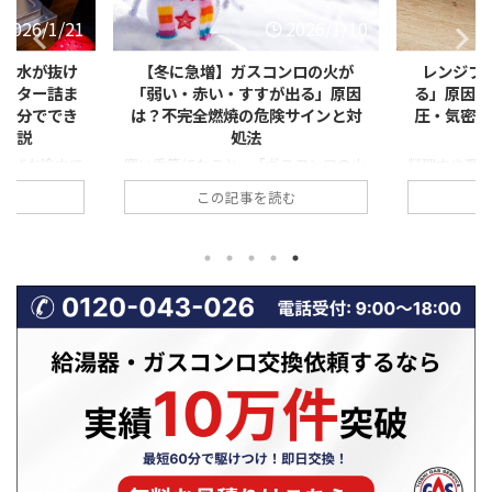
2026/1/10
2026/2/9
ンロの火が
レンジフードの「換気が逆流す
給湯器のリ
が出る」原因
る」原因とは？冬に起きやすい風
表示が出た
険サインと対
圧・気密・ダクトの対策をわかり
検・電池・
やすく解説
で
スコンロの火
料理中や調理後にレンジフードを回し
給湯器のリ
赤っぽくなっ
ているのに、「なぜかキッチンににお
慣れない数
む
この記事を読む
すすで汚れ
いが残る」「外の冷たい風が入ってく
「これって
します。 一
る」「煙が逆に戻ってくる」と感じた
なるの？」
えますが、こ
ことはありませんか？ これは、レン
ませんか。と
だけでなく、
ジフードの換気がうまく外へ排出され
が出た場合
状態の前兆で
ず、「逆流」している可能性がありま
います。 実
せん。特に冬
す。 特に冬場は、外気との温度差や
表示される
境の変化によ
風圧の影響で換気トラブルが起きやす
器の状態や異
状態が悪化し
くなります。本記事では、レンジフー
す。正しく
事では、冬に
ドの換気逆流が起こる仕組みや主な原
ずに対処で
が増える理由
因、そして自分でできる対策から専門
せん。 この
・すすが出
業者に依頼すべきケースまで、わかり
表示が出た
全燃焼の危険
やすく解説します。ぜひ最後までご覧
味、今すぐ
対処法や業者
ください！ レンジフードの換気はど
談すべきタイミ
...