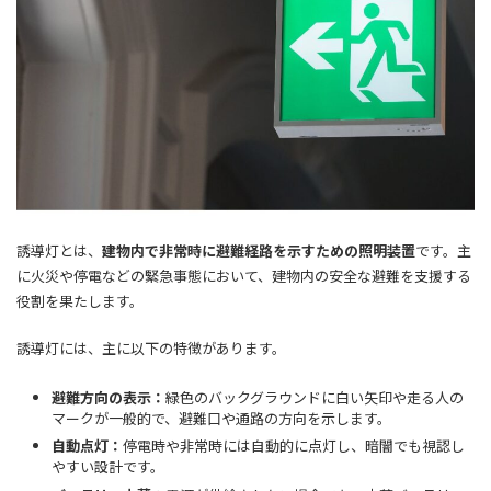
誘導灯とは、
建物内で非常時に避難経路を示すための照明装置
です。主
に火災や停電などの緊急事態において、建物内の安全な避難を支援する
役割を果たします。
誘導灯には、主に以下の特徴があります。
避難方向の表示：
緑色のバックグラウンドに白い矢印や走る人の
マークが一般的で、避難口や通路の方向を示します。
自動点灯：
停電時や非常時には自動的に点灯し、暗闇でも視認し
やすい設計です。