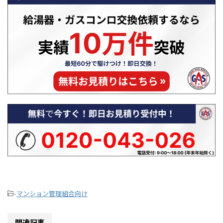
境の変化によ
風圧の影響で換気トラブルが起きやす
器の状態や異
状態が悪化し
くなります。本記事では、レンジフー
す。正しく
事では、冬に
ドの換気逆流が起こる仕組みや主な原
ずに対処で
が増える理由
因、そして自分でできる対策から専門
せん。 この
・すすが出
業者に依頼すべきケースまで、わかり
表示が出た
全燃焼の危険
やすく解説します。ぜひ最後までご覧
味、今すぐ
対処法や業者
ください！ レンジフードの換気はど
談すべきタイミ
...
-
マンション管理組合向け
関連記事