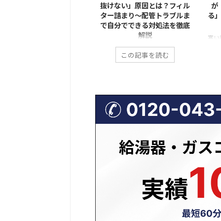
・水圧が弱い」原因7選｜
抜けない」原因とは？フィル
が
ィルター・止水栓・凍結の
ター詰まり〜配管トラブルま
る」
チェック手順
で自分でできる対処法を徹底
解説
ォシュレットを使おうとした瞬
寒い
に「水が出ない」「勢いが弱す
「食洗機を回したのに、なぜか途
の火
この記事を読む
この記事を読む
て洗浄できない」と気づくと、
中で止まったまま…」 「運転が終
ぽく
でも焦ってしまいます。 特に朝
わっても庫内に水が溜まってい
すす
忙しい時間帯や、来客前などに
る」 「排水エラーと表示されて
増し
こると厄介ですよね。 しか
動かない」 このような食洗機の
に思
、ウォシュレットの水が出な
排水トラブルは、実は非常に多
ロの
・水圧が弱いトラブルは、重大
く、修理相談の中でも上位を占め
とい
故障ではないケースが非常に多
ます。 排水できない状態が続く
とも
のが特徴です。 実際には、止水
と、洗浄不良だけでなく、悪臭・
は、
の開け忘れや給水フィルターの
水漏れ・本体故障につながる恐れ
よっ
まりなど、少し確認するだけで
もあります。 一方で、原因の多く
悪化
決できる原因が多くを占めてい
は「詰まり」などの比較的単純な
は、
す。 この記事では、ウォシュレ
トラブルであり、正しい手順を踏
が増
トの水トラブルについて よく
めば自分で解決できるケースも少
赤い
る原因7つ 自分でできる安全な
なくありません。 この記事で
因、
ック手順 修理を呼ぶ判 ...
は、食洗機の排水エラーや水が抜
自分で
けない原因を一つずつ具体的に解
説 ...