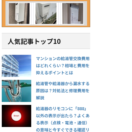
表示が出たら？よくあ
い・水圧が弱い」原因7選｜
抜けな
（点検・電池・通信）
フィルター・止水栓・凍結の
ター詰
と今すぐできる確認リ
チェック手順
で自分
スト
ウォシュレットを使おうとした瞬
のリモコンをふと見たと
間に「水が出ない」「勢いが弱す
「食洗機
この記事を読む
この記事を読む
慣れない数字や記号が表示
ぎて洗浄できない」と気づくと、
中で止ま
人気記事トップ10
いて「これって故障？」
誰でも焦ってしまいます。 特に朝
わっても
が使えなくなるの？」と不
の忙しい時間帯や、来客前などに
る」 「
った経験はありませんか。
起こると厄介ですよね。 しか
動かない
「888」以外の表示が出た
マンションの給湯管交換費用
し、ウォシュレットの水が出な
排水トラ
多くの人が戸惑ってしまい
い・水圧が弱いトラブルは、重大
く、修理
はどれくらい？相場と費用を
 実は、給湯器のリモコンに
な故障ではないケースが非常に多
ます。 
抑えるポイントとは
れる数字やマークの多く
いのが特徴です。 実際には、止水
と、洗浄
器の状態や異常を知らせ
栓の開け忘れや給水フィルターの
水漏れ・
給湯管や給湯器から漏水する
イン”です。正しく意味を理
詰まりなど、少し確認するだけで
もありま
原因は？対処法と修理費用を
ば、あわてずに対処できる
解決できる原因が多くを占めてい
は「詰ま
解説
も少なくありません。 この
ます。 この記事では、ウォシュレ
トラブル
は、「888」以外の表示が
ットの水トラブルについて よく
めば自分
給湯器のリモコンに「888」
きに考えられる原因や意
ある原因7つ 自分でできる安全な
なくあり
以外の表示が出たら？よくあ
すぐできる確認方法、業者
チェック手順 修理を呼ぶ判 ...
は、食洗
る表示（点検・電池・通信）
すべきタイミングまで、わ
けない原
説 ...
の意味と今すぐできる確認リ