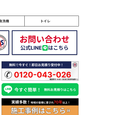
食洗機
トイレ
2026/2/9
2026/1/21
のリモコンに「888」
ウォシュレットの「水が出な
食洗機