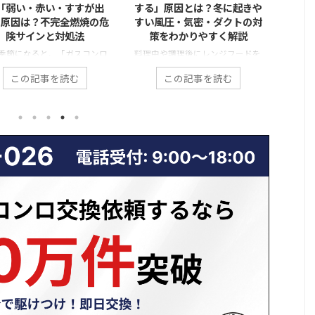
「弱い・赤い・すすが出
する」原因とは？冬に起きや
以外の
原因は？不完全燃焼の危
すい風圧・気密・ダクトの対
る表示
険サインと対処法
策をわかりやすく解説
の意味
季節になると、「ガスコンロ
料理中や調理後にレンジフードを
が弱い気がする」「炎が赤っ
回しているのに、「なぜかキッチ
給湯器
この記事を読む
この記事を読む
なっている」「鍋の底が黒く
ンににおいが残る」「外の冷たい
き、見
で汚れる」といった相談が急
風が入ってくる」「煙が逆に戻っ
されて
ます。 一見すると些細な変化
てくる」と感じたことはありませ
「お湯
えますが、これらはガスコン
んか？ これは、レンジフードの
安にな
不調だけでなく、不完全燃焼
換気がうまく外へ排出されず、
とくに
う危険な状態の前兆であるこ
「逆流」している可能性がありま
場合、
少なくありません。特に冬場
す。 特に冬場は、外気との温度差
ます。
換気不足や使用環境の変化に
や風圧の影響で換気トラブルが起
表示さ
て、ガスコンロの燃焼状態が
きやすくなります。本記事では、
は、機
しやすい時期です。 本記事で
レンジフードの換気逆流が起こる
る“サ
冬にガスコンロの火トラブル
仕組みや主な原因、そして自分で
解すれ
える理由から、「火が弱い・
できる対策から専門業者に依頼す
ケース
・すすが出る」具体的な原
べきケースまで、わかりやすく解
記事で
不完全燃焼の危険性、そして
説します。ぜひ最後までご覧くだ
出たと
できる対処法や業者に相 ...
さい！ レンジフードの換気はど
味、今
...
に相談
...