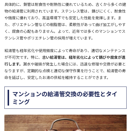
具体的に、銅管は耐食性や耐熱性に優れているため、古くから多くの建
物の給湯管に利用されています。ステンレス管は、錆びにくく、耐食性
や強度に優れており、高温環境下でも安定した性能を発揮します。ま
た、ポリエチレン管などの樹脂管は、柔軟性があって曲げ加工がしやす
く、腐食の心配もありません。よって、近年では多くのマンションでス
テンレス管やポリエチレン管の採用が増えています。
給湯管も経年劣化や使用頻度によって寿命があり、適切なメンテナンス
が不可欠です。特に、
古い給湯管は、経年劣化によって錆びや腐食が進
行します。
漏水や破損が発生した場合には、迅速な修理や交換が必要と
なりますが、定期的な点検と適切な保守作業を行うことで、給湯管の寿
命を延ばし、安定したお湯の供給を維持することができます。
マンションの給湯管交換の必要性とタイ
ミング