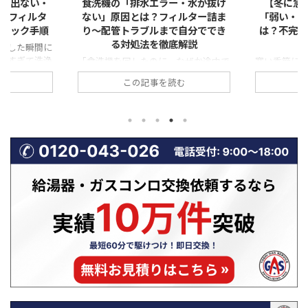
ー・水が抜け
【冬に急増】ガスコンロの火が
レンジフ
ィルター詰ま
「弱い・赤い・すすが出る」原因
る」原因と
で自分ででき
は？不完全燃焼の危険サインと対
圧・気密・
底解説
処法
なぜか途中で
寒い季節になると、「ガスコンロの火
料理中や調
転が終わっても
が弱い気がする」「炎が赤っぽくなっ
ているのに
む
この記事を読む
」 「排水エラ
ている」「鍋の底が黒くすすで汚れ
いが残る」
」 このよう
る」といった相談が急増します。 一
る」「煙が
は、実は非常
見すると些細な変化に思えますが、こ
ことはありま
も上位を占め
れらはガスコンロの不調だけでなく、
ジフードの
態が続くと、洗
不完全燃焼という危険な状態の前兆で
ず、「逆流
・水漏れ・本
あることも少なくありません。特に冬
す。 特に冬
あります。
場は、換気不足や使用環境の変化によ
風圧の影響
詰まり」など
って、ガスコンロの燃焼状態が悪化し
くなります
であり、正し
やすい時期です。 本記事では、冬に
ドの換気逆
決できるケー
ガスコンロの火トラブルが増える理由
因、そして
 この記事で
から、「火が弱い・赤い・すすが出
業者に依頼す
や水が抜けな
る」具体的な原因、不完全燃焼の危険
やすく解説
説 ...
性、そして自分でできる対処法や業者
ください！ 
に相 ...
...