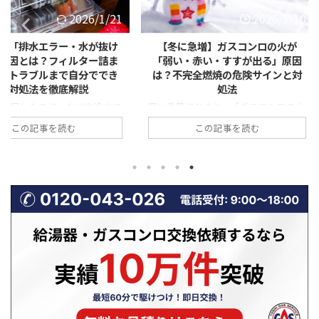
2026/1/21
2026/1/10
ー・水が抜け
【冬に急増】ガスコンロの火が
レンジフ
ィルター詰ま
「弱い・赤い・すすが出る」原因
る」原因と
で自分ででき
は？不完全燃焼の危険サインと対
圧・気密・
底解説
処法
なぜか途中で
寒い季節になると、「ガスコンロの火
料理中や調
転が終わっても
が弱い気がする」「炎が赤っぽくなっ
ているのに
む
この記事を読む
」 「排水エラ
ている」「鍋の底が黒くすすで汚れ
いが残る」
」 このよう
る」といった相談が急増します。 一
る」「煙が
は、実は非常
見すると些細な変化に思えますが、こ
ことはありま
も上位を占め
れらはガスコンロの不調だけでなく、
ジフードの
態が続くと、洗
不完全燃焼という危険な状態の前兆で
ず、「逆流
・水漏れ・本
あることも少なくありません。特に冬
す。 特に冬
あります。
場は、換気不足や使用環境の変化によ
風圧の影響
詰まり」など
って、ガスコンロの燃焼状態が悪化し
くなります
であり、正し
やすい時期です。 本記事では、冬に
ドの換気逆
決できるケー
ガスコンロの火トラブルが増える理由
因、そして
 この記事で
から、「火が弱い・赤い・すすが出
業者に依頼す
や水が抜けな
る」具体的な原因、不完全燃焼の危険
やすく解説
説 ...
性、そして自分でできる対処法や業者
ください！ 
に相 ...
...