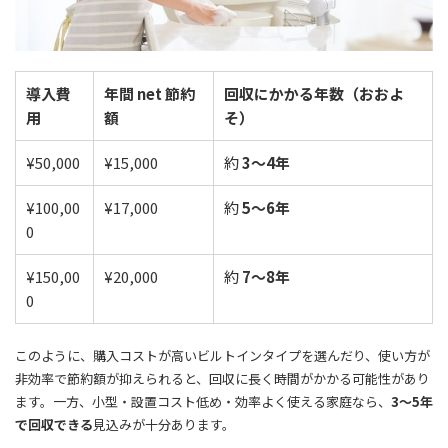
導入費
年間 net 節約
回収にかかる年数（おおよ
用
額
そ）
¥50,000
¥15,000
約
3〜4年
¥100,00
¥17,000
約
5〜6年
0
¥150,00
¥20,000
約
7〜8年
0
このように、購入コストが高いビルトインタイプを選んだり、使い方が
非効率で節約額が抑えられると、回収に長く時間がかかる可能性があり
ます。一方、小型・設置コスト低め・効率よく使える家庭なら、
3〜5年
で回収できる
見込みが十分あります。