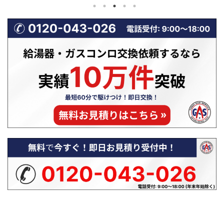
ね。 しかし、ウォシュレットの水が
な食洗機の排水トラブルは、
出ない・水圧が弱いトラブルは、重大
に多く、修理相談の中でも上
な故障ではないケースが非常に多いの
ます。 排水できない状態が続
が特徴です。 実際には、止水栓の開
浄不良だけでなく、悪臭・水
け忘れや給水フィルターの詰まりな
体故障につながる恐れもあり
ど、少し確認するだけで解決できる原
一方で、原因の多くは「詰ま
因が多くを占めています。 この記事
の比較的単純なトラブルであ
では、ウォシュレットの水トラブルに
い手順を踏めば自分で解決で
ついて よくある原因7つ 自分でできる
スも少なくありません。 こ
安全なチェック手順 修理を呼ぶ判 ...
は、食洗機の排水エラーや水
い原因を一つずつ具体的に解説 .