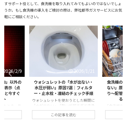
すサポート役として、食洗機を取り入れてみてもよいのではないでしょ
うか。もし食洗機の導入をご検討の際は、弊社都市ガスサービスにお気
軽にご相談ください。
2026/1/21
202
ウォシュレットの「水が出ない・
食洗機の「排水エラー・
水圧が弱い」原因7選｜フィルタ
ない」原因とは？フィル
ー・止水栓・凍結のチェック手順
り〜配管トラブルまで自
る対処法を徹底解
ウォシュレットを使おうとした瞬間に
「水が出ない」「勢いが弱すぎて洗浄
「食洗機を回したのに、なぜ
できない」と気づくと、誰でも焦って
止まったまま…」 「運転が終
この記事を読む
この記事を読む
しまいます。 特に朝の忙しい時間帯
庫内に水が溜まっている」 「
や、来客前などに起こると厄介ですよ
ーと表示されて動かない」 