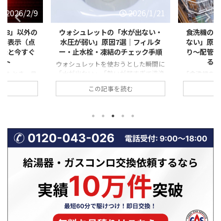
2026/1/21
2026/1/21
の「水が出ない・
食洗機の「排水エラー・水が抜け
【冬
因7選｜フィルタ
ない」原因とは？フィルター詰ま
「弱
結のチェック手順
り〜配管トラブルまで自分ででき
は？
る対処法を徹底解説
使おうとした瞬間に
勢いが弱すぎて洗浄
「食洗機を回したのに、なぜか途中で
寒い季
くと、誰でも焦って
止まったまま…」 「運転が終わっても
が弱い
事を読む
この記事を読む
朝の忙しい時間帯
庫内に水が溜まっている」 「排水エラ
ている
起こると厄介ですよ
ーと表示されて動かない」 このよう
る」と
シュレットの水が
な食洗機の排水トラブルは、実は非常
見する
いトラブルは、重大
に多く、修理相談の中でも上位を占め
れらは
ースが非常に多いの
ます。 排水できない状態が続くと、洗
不完全
には、止水栓の開
浄不良だけでなく、悪臭・水漏れ・本
あるこ
ルターの詰まりな
体故障につながる恐れもあります。
場は、
だけで解決できる原
一方で、原因の多くは「詰まり」など
って、
ます。 この記事
の比較的単純なトラブルであり、正し
やすい
ットの水トラブルに
い手順を踏めば自分で解決できるケー
ガスコ
因7つ 自分でできる
スも少なくありません。 この記事で
から、
修理を呼ぶ判 ...
は、食洗機の排水エラーや水が抜けな
る」具
い原因を一つずつ具体的に解説 ...
性、そ
に相 ...