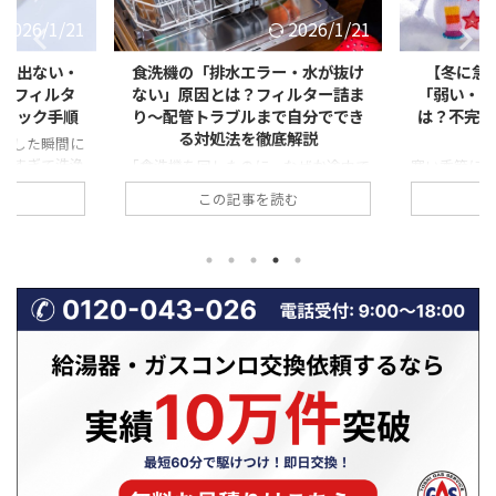
2026/1/21
2026/1/10
ー・水が抜け
【冬に急増】ガスコンロの火が
レンジフ
ィルター詰ま
「弱い・赤い・すすが出る」原因
る」原因と
で自分ででき
は？不完全燃焼の危険サインと対
圧・気密・
底解説
処法
なぜか途中で
寒い季節になると、「ガスコンロの火
料理中や調
転が終わっても
が弱い気がする」「炎が赤っぽくなっ
ているのに
む
この記事を読む
」 「排水エラ
ている」「鍋の底が黒くすすで汚れ
いが残る」
」 このよう
る」といった相談が急増します。 一
る」「煙が
は、実は非常
見すると些細な変化に思えますが、こ
ことはありま
も上位を占め
れらはガスコンロの不調だけでなく、
ジフードの
態が続くと、洗
不完全燃焼という危険な状態の前兆で
ず、「逆流
・水漏れ・本
あることも少なくありません。特に冬
す。 特に冬
あります。
場は、換気不足や使用環境の変化によ
風圧の影響
詰まり」など
って、ガスコンロの燃焼状態が悪化し
くなります
であり、正し
やすい時期です。 本記事では、冬に
ドの換気逆
決できるケー
ガスコンロの火トラブルが増える理由
因、そして
 この記事で
から、「火が弱い・赤い・すすが出
業者に依頼す
や水が抜けな
る」具体的な原因、不完全燃焼の危険
やすく解説
説 ...
性、そして自分でできる対処法や業者
ください！ 
に相 ...
...