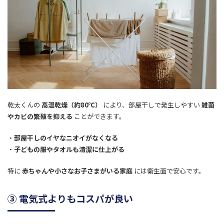
乾太くんの
高温乾燥（約80℃）
により、部屋干しで発生しやすい
雑菌
やカビの繁殖を抑える
ことができます。
・
部屋干しのイヤなニオイがなくなる
・
子どもの服やタオルも清潔に仕上がる
特に
赤ちゃんや小さなお子さまがいる家庭
には衛生面で安心です。
③ 電気式よりもコスパが良い