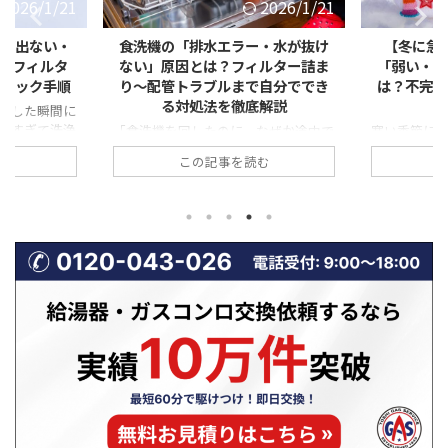
2026/1/21
2026/1/10
ー・水が抜け
【冬に急増】ガスコンロの火が
レンジフ
ィルター詰ま
「弱い・赤い・すすが出る」原因
る」原因と
で自分ででき
は？不完全燃焼の危険サインと対
圧・気密・
底解説
処法
なぜか途中で
寒い季節になると、「ガスコンロの火
料理中や調
転が終わっても
が弱い気がする」「炎が赤っぽくなっ
ているのに
む
この記事を読む
」 「排水エラ
ている」「鍋の底が黒くすすで汚れ
いが残る」
」 このよう
る」といった相談が急増します。 一
る」「煙が
は、実は非常
見すると些細な変化に思えますが、こ
ことはありま
も上位を占め
れらはガスコンロの不調だけでなく、
ジフードの
態が続くと、洗
不完全燃焼という危険な状態の前兆で
ず、「逆流
・水漏れ・本
あることも少なくありません。特に冬
す。 特に冬
あります。
場は、換気不足や使用環境の変化によ
風圧の影響
詰まり」など
って、ガスコンロの燃焼状態が悪化し
くなります
であり、正し
やすい時期です。 本記事では、冬に
ドの換気逆
決できるケー
ガスコンロの火トラブルが増える理由
因、そして
 この記事で
から、「火が弱い・赤い・すすが出
業者に依頼す
や水が抜けな
る」具体的な原因、不完全燃焼の危険
やすく解説
説 ...
性、そして自分でできる対処法や業者
ください！ 
に相 ...
...