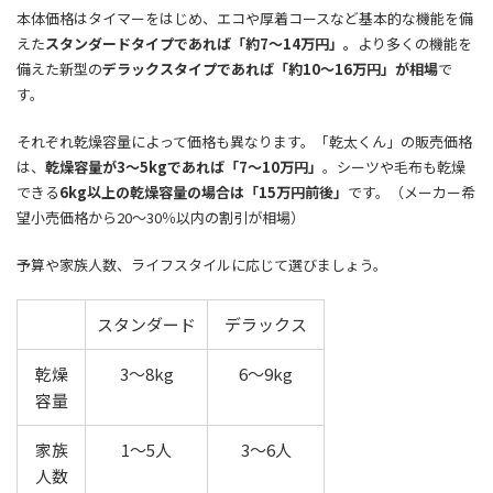
本体価格はタイマーをはじめ、エコや厚着コースなど基本的な機能を備
えた
スタンダードタイプであれば「約7～14万円」。
より多くの機能を
備えた新型の
デラックスタイプであれば「約10～16万円」が相場
で
す。
それぞれ乾燥容量によって価格も異なります。「乾太くん」の販売価格
は、
乾燥容量が3～5kgであれば「7～10万円」
。シーツや毛布も乾燥
できる
6kg以上の乾燥容量の場合は「15万円前後」
です。（メーカー希
望小売価格から20～30％以内の割引が相場）
予算や家族人数、ライフスタイルに応じて選びましょう。
スタンダード
デラックス
乾燥
3～8kg
6～9kg
容量
家族
1～5人
3～6人
人数