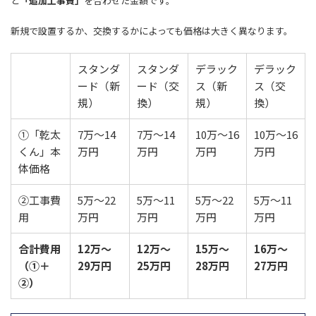
と
「追加工事費」
を合わせた金額です。
新規で設置するか、交換するかによっても価格は大きく異なります。
スタンダ
スタンダ
デラック
デラック
ード（新
ード（交
ス（新
ス（交
規）
換）
規）
換）
①「乾太
7万～14
7万～14
10万～16
10万～16
くん」本
万円
万円
万円
万円
体価格
②工事費
5万～22
5万～11
5万～22
5万～11
用
万円
万円
万円
万円
合計費用
12万～
12万～
15万～
16万～
（①＋
29万円
25万円
28万円
27万円
②）