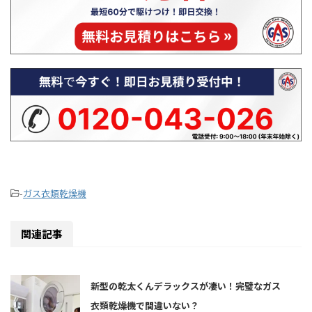
い原因を一つずつ具体的に解説 ...
性、そして
に相 ...
-
ガス衣類乾燥機
関連記事
新型の乾太くんデラックスが凄い！完璧なガス
衣類乾燥機で間違いない？