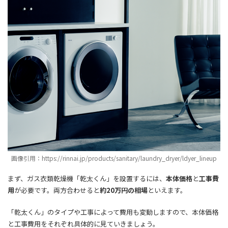
画像引用：https://rinnai.jp/products/sanitary/laundry_dryer/ldyer_lineup
まず、ガス衣類乾燥機「乾太くん」を設置するには、
本体価格
と
工事費
用
が必要です。両方合わせると
約20万円の相場
といえます。
「乾太くん」のタイプや工事によって費用も変動しますので、本体価格
と工事費用をそれぞれ具体的に見ていきましょう。