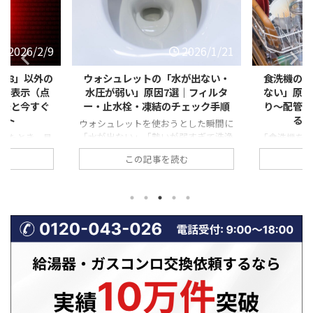
2026/1/21
2026/1/21
水が出ない・
食洗機の「排水エラー・水が抜け
【冬に急
｜フィルタ
ない」原因とは？フィルター詰ま
「弱い・赤
チェック手順
り〜配管トラブルまで自分ででき
は？不完全
る対処法を徹底解説
とした瞬間に
弱すぎて洗浄
「食洗機を回したのに、なぜか途中で
寒い季節に
誰でも焦って
止まったまま…」 「運転が終わっても
が弱い気が
む
この記事を読む
忙しい時間帯
庫内に水が溜まっている」 「排水エラ
ている」「
と厄介ですよ
ーと表示されて動かない」 このよう
る」といった
レットの水が
な食洗機の排水トラブルは、実は非常
見すると些
ブルは、重大
に多く、修理相談の中でも上位を占め
れらはガス
非常に多いの
ます。 排水できない状態が続くと、洗
不完全燃焼
、止水栓の開
浄不良だけでなく、悪臭・水漏れ・本
あることも
の詰まりな
体故障につながる恐れもあります。
場は、換気
解決できる原
一方で、原因の多くは「詰まり」など
って、ガス
。 この記事
の比較的単純なトラブルであり、正し
やすい時期で
水トラブルに
い手順を踏めば自分で解決できるケー
ガスコンロ
 自分でできる
スも少なくありません。 この記事で
から、「火
呼ぶ判 ...
は、食洗機の排水エラーや水が抜けな
る」具体的