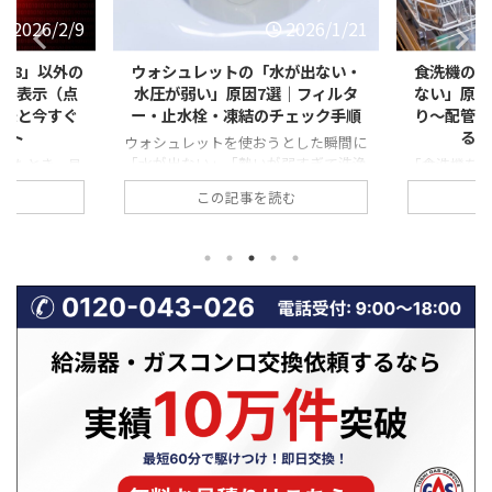
2026/1/21
2026/1/21
水が出ない・
食洗機の「排水エラー・水が抜け
【冬に急
｜フィルタ
ない」原因とは？フィルター詰ま
「弱い・赤
チェック手順
り〜配管トラブルまで自分ででき
は？不完全
る対処法を徹底解説
とした瞬間に
弱すぎて洗浄
「食洗機を回したのに、なぜか途中で
寒い季節に
誰でも焦って
止まったまま…」 「運転が終わっても
が弱い気が
む
この記事を読む
忙しい時間帯
庫内に水が溜まっている」 「排水エラ
ている」「
と厄介ですよ
ーと表示されて動かない」 このよう
る」といった
レットの水が
な食洗機の排水トラブルは、実は非常
見すると些
ブルは、重大
に多く、修理相談の中でも上位を占め
れらはガス
非常に多いの
ます。 排水できない状態が続くと、洗
不完全燃焼
、止水栓の開
浄不良だけでなく、悪臭・水漏れ・本
あることも
の詰まりな
体故障につながる恐れもあります。
場は、換気
解決できる原
一方で、原因の多くは「詰まり」など
って、ガス
。 この記事
の比較的単純なトラブルであり、正し
やすい時期で
水トラブルに
い手順を踏めば自分で解決できるケー
ガスコンロ
 自分でできる
スも少なくありません。 この記事で
から、「火
呼ぶ判 ...
は、食洗機の排水エラーや水が抜けな
る」具体的
い原因を一つずつ具体的に解説 ...
性、そして
に相 ...