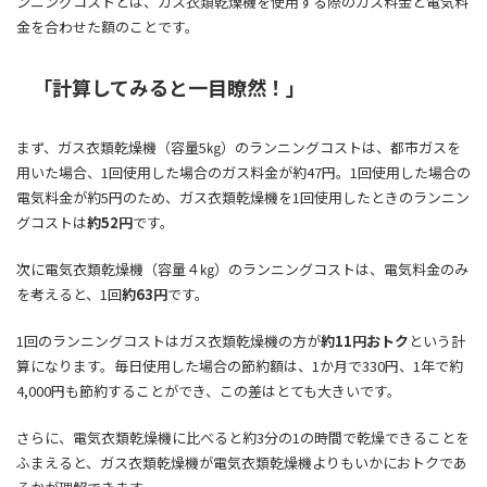
ンニングコストとは、ガス衣類乾燥機を使用する際のガス料金と電気料
金を合わせた額のことです。
「計算してみると一目瞭然！」
まず、ガス衣類乾燥機（容量5㎏）のランニングコストは、都市ガスを
用いた場合、1回使用した場合のガス料金が約47円。1回使用した場合の
電気料金が約5円のため、ガス衣類乾燥機を1回使用したときのランニン
グコストは
約52円
です。
次に電気衣類乾燥機（容量４㎏）のランニングコストは、電気料金のみ
を考えると、1回
約63円
です。
1回のランニングコストはガス衣類乾燥機の方が
約11円おトク
という計
算になります。毎日使用した場合の節約額は、1か月で330円、1年で約
4,000円も節約することができ、この差はとても大きいです。
さらに、電気衣類乾燥機に比べると約3分の1の時間で乾燥できることを
ふまえると、ガス衣類乾燥機が電気衣類乾燥機よりもいかにおトクであ