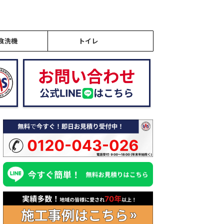
食洗機
トイレ
2026/2/9
2026/2/9
ジフードの「換気が逆流
給湯器のリモコンに「888」
ウォシ