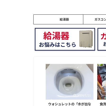
給湯器
ガスコ
2026/2/9
2026/1/21
湯器のリモコンに「888」
ウォシュレットの「水が出な
食