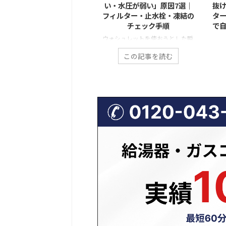
外の表示が出たら？よくあ
い・水圧が弱い」原因7選｜
抜
表示（点検・電池・通信）
フィルター・止水栓・凍結の
タ
意味と今すぐできる確認リ
チェック手順
で
スト
ウォシュレットを使おうとした瞬
湯器のリモコンをふと見たと
間に「水が出ない」「勢いが弱す
「食
この記事を読む
この記事を読む
、見慣れない数字や記号が表示
ぎて洗浄できない」と気づくと、
中で
れていて「これって故障？」
誰でも焦ってしまいます。 特に朝
わっ
お湯が使えなくなるの？」と不
の忙しい時間帯や、来客前などに
る」
になった経験はありませんか。
起こると厄介ですよね。 しか
動か
くに「888」以外の表示が出た
し、ウォシュレットの水が出な
排水
合、多くの人が戸惑ってしまい
い・水圧が弱いトラブルは、重大
く、
す。 実は、給湯器のリモコンに
な故障ではないケースが非常に多
ます
示される数字やマークの多く
いのが特徴です。 実際には、止水
と、
、機器の状態や異常を知らせ
栓の開け忘れや給水フィルターの
水漏
“サイン”です。正しく意味を理
詰まりなど、少し確認するだけで
もあ
すれば、あわてずに対処できる
解決できる原因が多くを占めてい
は「
ースも少なくありません。 この
ます。 この記事では、ウォシュレ
トラ
事では、「888」以外の表示が
ットの水トラブルについて よく
めば
たときに考えられる原因や意
ある原因7つ 自分でできる安全な
なく
、今すぐできる確認方法、業者
チェック手順 修理を呼ぶ判 ...
は、
相談すべきタイミングまで、わ
けな
説 ...