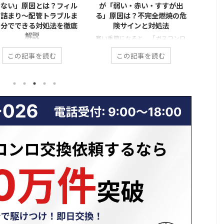
けない」原因とは？フィル
が「弱い・赤い・すすが出
する
ー詰まり〜配管トラブルま
る」原因は？不完全燃焼の危
すい
自分でできる対処法を徹底
険サインと対処法
策
解説
寒い季節になると、「ガスコンロ
料理中
洗機を回したのに、なぜか途
の火が弱い気がする」「炎が赤っ
回して
この記事を読む
この記事を読む
止まったまま…」 「運転が終
ぽくなっている」「鍋の底が黒く
ンにに
ても庫内に水が溜まってい
すすで汚れる」といった相談が急
風が入
 「排水エラーと表示されて
増します。 一見すると些細な変化
てくる
ない」 このような食洗機の
に思えますが、これらはガスコン
んか？
トラブルは、実は非常に多
ロの不調だけでなく、不完全燃焼
換気が
修理相談の中でも上位を占め
という危険な状態の前兆であるこ
「逆流
。 排水できない状態が続く
とも少なくありません。特に冬場
す。 
洗浄不良だけでなく、悪臭・
は、換気不足や使用環境の変化に
や風圧
れ・本体故障につながる恐れ
よって、ガスコンロの燃焼状態が
きやす
ります。 一方で、原因の多く
悪化しやすい時期です。 本記事で
レンジ
詰まり」などの比較的単純な
は、冬にガスコンロの火トラブル
仕組み
ブルであり、正しい手順を踏
が増える理由から、「火が弱い・
できる
自分で解決できるケースも少
赤い・すすが出る」具体的な原
べきケ
ありません。 この記事で
因、不完全燃焼の危険性、そして
説しま
食洗機の排水エラーや水が抜
自分でできる対処法や業者に相 ...
さい！
い原因を一つずつ具体的に解
...