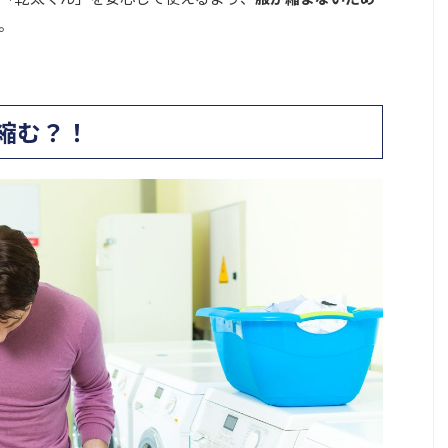
。
縮む？！