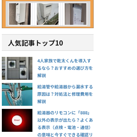
」原因とは？冬に起きや
以外の表示が出たら？よくあ
い・水
風圧・気密・ダクトの対
る表示（点検・電池・通信）
フィル
をわかりやすく解説
の意味と今すぐできる確認リ
スト
や調理後にレンジフードを
ウォシュ
いるのに、「なぜかキッチ
給湯器のリモコンをふと見たと
間に「水
この記事を読む
この記事を読む
おいが残る」「外の冷たい
き、見慣れない数字や記号が表示
ぎて洗浄
人気記事トップ10
ってくる」「煙が逆に戻っ
されていて「これって故障？」
誰でも焦
」と感じたことはありませ
「お湯が使えなくなるの？」と不
の忙しい
 これは、レンジフードの
安になった経験はありませんか。
起こると
うまく外へ排出されず、
4人家族で乾太くんを導入す
とくに「888」以外の表示が出た
し、ウォ
」している可能性がありま
場合、多くの人が戸惑ってしまい
い・水圧
るなら？おすすめの選び方を
特に冬場は、外気との温度差
ます。 実は、給湯器のリモコンに
な故障で
解説
の影響で換気トラブルが起
表示される数字やマークの多く
いのが特
くなります。本記事では、
は、機器の状態や異常を知らせ
栓の開け
給湯管や給湯器から漏水する
フードの換気逆流が起こる
る“サイン”です。正しく意味を理
詰まりな
原因は？対処法と修理費用を
や主な原因、そして自分で
解すれば、あわてずに対処できる
解決でき
解説
対策から専門業者に依頼す
ケースも少なくありません。 この
ます。 
ースまで、わかりやすく解
記事では、「888」以外の表示が
ットの水
給湯器のリモコンに「888」
す。ぜひ最後までご覧くだ
出たときに考えられる原因や意
ある原因
以外の表示が出たら？よくあ
 レンジフードの換気はど
味、今すぐできる確認方法、業者
チェック手
る表示（点検・電池・通信）
に相談すべきタイミングまで、わ
...
の意味と今すぐできる確認リ