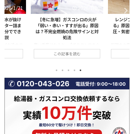
2026/1/21
2026/1/10
ー・水が抜け
【冬に急増】ガスコンロの火が
レンジフ
ィルター詰ま
「弱い・赤い・すすが出る」原因
る」原因と
で自分ででき
は？不完全燃焼の危険サインと対
圧・気密・
底解説
処法
なぜか途中で
寒い季節になると、「ガスコンロの火
料理中や調
転が終わっても
が弱い気がする」「炎が赤っぽくなっ
ているのに
む
この記事を読む
」 「排水エラ
ている」「鍋の底が黒くすすで汚れ
いが残る」
」 このよう
る」といった相談が急増します。 一
る」「煙が
は、実は非常
見すると些細な変化に思えますが、こ
ことはありま
も上位を占め
れらはガスコンロの不調だけでなく、
ジフードの
態が続くと、洗
不完全燃焼という危険な状態の前兆で
ず、「逆流
・水漏れ・本
あることも少なくありません。特に冬
す。 特に冬
あります。
場は、換気不足や使用環境の変化によ
風圧の影響
詰まり」など
って、ガスコンロの燃焼状態が悪化し
くなります
であり、正し
やすい時期です。 本記事では、冬に
ドの換気逆
決できるケー
ガスコンロの火トラブルが増える理由
因、そして
 この記事で
から、「火が弱い・赤い・すすが出
業者に依頼す
や水が抜けな
る」具体的な原因、不完全燃焼の危険
やすく解説
説 ...
性、そして自分でできる対処法や業者
ください！ 
に相 ...
...