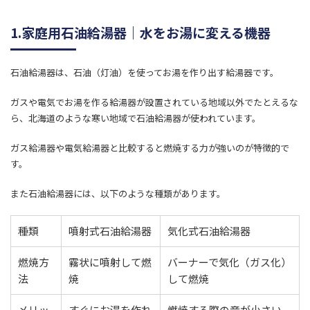
1.家庭用石油給湯器｜水をお湯に変える機器
石油給湯器は、石油（灯油）を使ってお湯を作り出す給湯器です。
ガスや電気でお湯を作る給湯器が設置されている地域以外でたとえるな
ら、北海道のような寒い地域で石油給湯器が使われています。
ガス給湯器や電気給湯器と比較すると燃焼する力が強いのが特徴的で
す。
また石油給湯器には、以下のような種類があります。
種類
​噴射式石油給湯器
​気化式石油給湯器
燃焼方
​霧状に噴射して燃
​バーナーで気化（ガス化）
法
焼
して燃焼
メリッ
​すぐにお湯を作れ
​燃焼する際の音が小さい