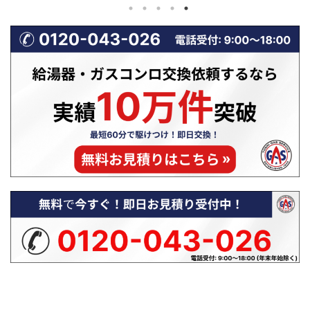
は、実は非常
見すると些細な変化に思えますが、こ
ことはありま
も上位を占め
れらはガスコンロの不調だけでなく、
ジフードの
態が続くと、洗
不完全燃焼という危険な状態の前兆で
ず、「逆流
・水漏れ・本
あることも少なくありません。特に冬
す。 特に冬
あります。
場は、換気不足や使用環境の変化によ
風圧の影響
詰まり」など
って、ガスコンロの燃焼状態が悪化し
くなります
であり、正し
やすい時期です。 本記事では、冬に
ドの換気逆
決できるケー
ガスコンロの火トラブルが増える理由
因、そして
 この記事で
から、「火が弱い・赤い・すすが出
業者に依頼す
や水が抜けな
る」具体的な原因、不完全燃焼の危険
やすく解説
説 ...
性、そして自分でできる対処法や業者
ください！ 
に相 ...
...