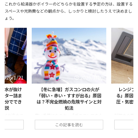
これから給湯器かボイラーのどちらかを設置する予定の方は、設置する
スペースや光熱費などの観点から、しっかりと検討したうえで決めまし
ょう。
2026/1/21
2026/1/10
ー・水が抜け
【冬に急増】ガスコンロの火が
レンジフ
ィルター詰ま
「弱い・赤い・すすが出る」原因
る」原因と
で自分ででき
は？不完全燃焼の危険サインと対
圧・気密・
底解説
処法
なぜか途中で
寒い季節になると、「ガスコンロの火
料理中や調
転が終わっても
が弱い気がする」「炎が赤っぽくなっ
ているのに
む
この記事を読む
」 「排水エラ
ている」「鍋の底が黒くすすで汚れ
いが残る」
」 このよう
る」といった相談が急増します。 一
る」「煙が