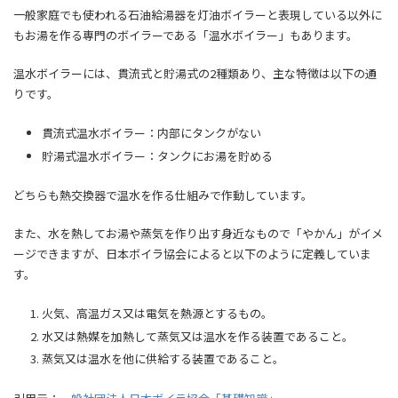
一般家庭でも使われる石油給湯器を灯油ボイラーと表現している以外に
もお湯を作る専門のボイラーである「温水ボイラー」もあります。
温水ボイラーには、貫流式と貯湯式の2種類あり、主な特徴は以下の通
りです。
貫流式温水ボイラー：内部にタンクがない
貯湯式温水ボイラー：タンクにお湯を貯める
どちらも熱交換器で温水を作る仕組みで作動しています。
また、水を熱してお湯や蒸気を作り出す身近なもので「やかん」がイメ
ージできますが、日本ボイラ協会によると以下のように定義していま
す。
火気、高温ガス又は電気を熱源とするもの。
水又は熱媒を加熱して蒸気又は温水を作る装置であること。
蒸気又は温水を他に供給する装置であること。