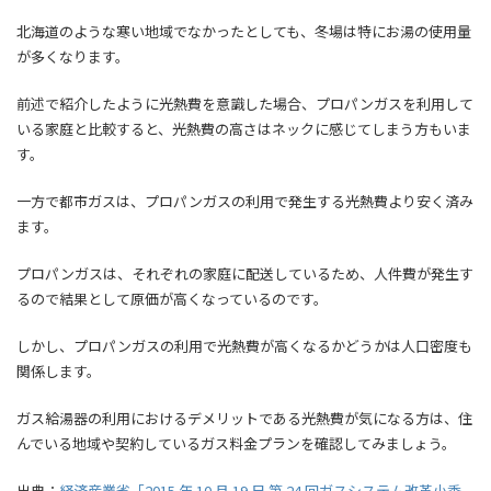
北海道のような寒い地域でなかったとしても、冬場は特にお湯の使用量
が多くなります。
前述で紹介したように光熱費を意識した場合、プロパンガスを利用して
いる家庭と比較すると、光熱費の高さはネックに感じてしまう方もいま
す。
一方で都市ガスは、プロパンガスの利用で発生する光熱費より安く済み
ます。
プロパンガスは、それぞれの家庭に配送しているため、人件費が発生す
るので結果として原価が高くなっているのです。
しかし、プロパンガスの利用で光熱費が高くなるかどうかは人口密度も
関係します。
ガス給湯器の利用におけるデメリットである光熱費が気になる方は、住
んでいる地域や契約しているガス料金プランを確認してみましょう。
出典：
経済産業省「2015 年 10 月 19 日 第 24 回ガスシステム改革小委