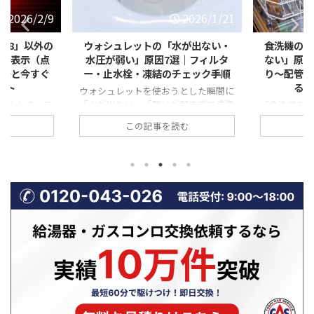
2026/1/21
2026/1/21
水が出ない・
食洗機の「排水エラー・水が抜け
【冬に急
｜フィルタ
ない」原因とは？フィルター詰ま
「弱い・赤
チェック手順
り〜配管トラブルまで自分ででき
は？不完全
る対処法を徹底解説
とした瞬間に
弱すぎて洗浄
「食洗機を回したのに、なぜか途中で
寒い季節に
誰でも焦って
止まったまま…」 「運転が終わっても
が弱い気が
む
この記事を読む
忙しい時間帯
庫内に水が溜まっている」 「排水エラ
ている」「
と厄介ですよ
ーと表示されて動かない」 このよう
る」といった
レットの水が
な食洗機の排水トラブルは、実は非常
見すると些
ブルは、重大
に多く、修理相談の中でも上位を占め
れらはガス
非常に多いの
ます。 排水できない状態が続くと、洗
不完全燃焼
、止水栓の開
浄不良だけでなく、悪臭・水漏れ・本
あることも
の詰まりな
体故障につながる恐れもあります。
場は、換気
解決できる原
一方で、原因の多くは「詰まり」など
って、ガス
。 この記事
の比較的単純なトラブルであり、正し
やすい時期で
水トラブルに
い手順を踏めば自分で解決できるケー
ガスコンロ
 自分でできる
スも少なくありません。 この記事で
から、「火
呼ぶ判 ...
は、食洗機の排水エラーや水が抜けな
る」具体的
い原因を一つずつ具体的に解説 ...
性、そして
に相 ...