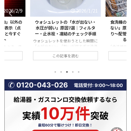
2026/1/21
2026/1/21
水が出ない・
食洗機の「排水エラー・水が抜け
【冬に急
｜フィルタ
ない」原因とは？フィルター詰ま
「弱い・赤
チェック手順
り〜配管トラブルまで自分ででき
は？不完全
る対処法を徹底解説
とした瞬間に
弱すぎて洗浄
「食洗機を回したのに、なぜか途中で
寒い季節に
誰でも焦って
止まったまま…」 「運転が終わっても
が弱い気が
む
この記事を読む
忙しい時間帯
庫内に水が溜まっている」 「排水エラ
ている」「
と厄介ですよ
ーと表示されて動かない」 このよう
る」といった
レットの水が
な食洗機の排水トラブルは、実は非常
見すると些
ブルは、重大
に多く、修理相談の中でも上位を占め
れらはガス
非常に多いの
ます。 排水できない状態が続くと、洗
不完全燃焼
、止水栓の開
浄不良だけでなく、悪臭・水漏れ・本
あることも
の詰まりな
体故障につながる恐れもあります。
場は、換気
解決できる原
一方で、原因の多くは「詰まり」など
って、ガス
。 この記事
の比較的単純なトラブルであり、正し
やすい時期で
水トラブルに
い手順を踏めば自分で解決できるケー
ガスコンロ
 自分でできる
スも少なくありません。 この記事で
から、「火
呼ぶ判 ...
は、食洗機の排水エラーや水が抜けな
る」具体的
い原因を一つずつ具体的に解説 ...
性、そして
に相 ...