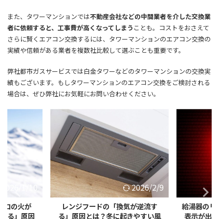
また、タワーマンションでは
不動産会社などの中間業者を介した交換業
者に依頼すると、工事費が高くなってしまう
ことも。コストをおさえて
さらに賢くエアコン交換するには、タワーマンションのエアコン交換の
実績や信頼がある業者を複数社比較して選ぶことも重要です。
弊社都市ガスサービスでは白金タワーなどのタワーマンションの交換実
績もございます。もしタワーマンションのエアコン交換をご検討される
場合は、ぜひ弊社にお気軽にお問い合わせください。
2026/1/10
2026/2/9
ンロの火が
レンジフードの「換気が逆流す
給湯器のリ
が出る」原因
る」原因とは？冬に起きやすい風
表示が出た