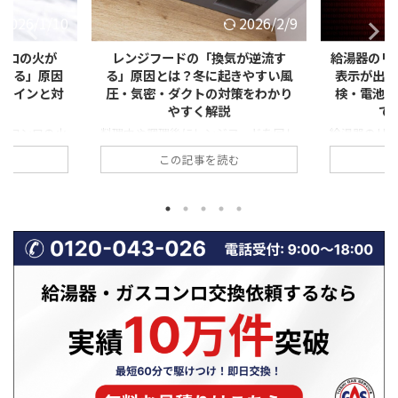
2026/1/10
2026/2/9
ンロの火が
レンジフードの「換気が逆流す
給湯器のリ
が出る」原因
る」原因とは？冬に起きやすい風
表示が出た
険サインと対
圧・気密・ダクトの対策をわかり
検・電池・
やすく解説
で
スコンロの火
料理中や調理後にレンジフードを回し
給湯器のリ
赤っぽくなっ
ているのに、「なぜかキッチンににお
慣れない数
む
この記事を読む
すすで汚れ
いが残る」「外の冷たい風が入ってく
「これって
します。 一
る」「煙が逆に戻ってくる」と感じた
なるの？」
えますが、こ
ことはありませんか？ これは、レン
ませんか。と
だけでなく、
ジフードの換気がうまく外へ排出され
が出た場合
状態の前兆で
ず、「逆流」している可能性がありま
います。 実
せん。特に冬
す。 特に冬場は、外気との温度差や
表示される
境の変化によ
風圧の影響で換気トラブルが起きやす
器の状態や異
状態が悪化し
くなります。本記事では、レンジフー
す。正しく
事では、冬に
ドの換気逆流が起こる仕組みや主な原
ずに対処で
が増える理由
因、そして自分でできる対策から専門
せん。 この
・すすが出
業者に依頼すべきケースまで、わかり
表示が出た
全燃焼の危険
やすく解説します。ぜひ最後までご覧
味、今すぐ
対処法や業者
ください！ レンジフードの換気はど
談すべきタイミ
...