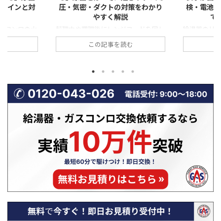
険サインと対
圧・気密・ダクトの対策をわかり
検・電池・
やすく解説
で
スコンロの火
料理中や調理後にレンジフードを回し
給湯器のリ
赤っぽくなっ
ているのに、「なぜかキッチンににお
慣れない数
む
この記事を読む
すすで汚れ
いが残る」「外の冷たい風が入ってく
「これって
します。 一
る」「煙が逆に戻ってくる」と感じた
なるの？」
えますが、こ
ことはありませんか？ これは、レン
ませんか。と
だけでなく、
ジフードの換気がうまく外へ排出され
が出た場合
状態の前兆で
ず、「逆流」している可能性がありま
います。 実
せん。特に冬
す。 特に冬場は、外気との温度差や
表示される
境の変化によ
風圧の影響で換気トラブルが起きやす
器の状態や異
状態が悪化し
くなります。本記事では、レンジフー
す。正しく
事では、冬に
ドの換気逆流が起こる仕組みや主な原
ずに対処で
が増える理由
因、そして自分でできる対策から専門
せん。 この
・すすが出
業者に依頼すべきケースまで、わかり
表示が出た
全燃焼の危険
やすく解説します。ぜひ最後までご覧
味、今すぐ
対処法や業者
ください！ レンジフードの換気はど
談すべきタイミ
...